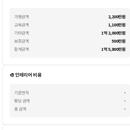
가맹금액
2,200만
원
교육금액
1,100만
원
기타금액
1억 2,000만
원
보증금액
500만
원
합계금액
1억 5,800만
원
🎨 인테리어 비용
기준면적
-
평당 금액
-
총 금액
-