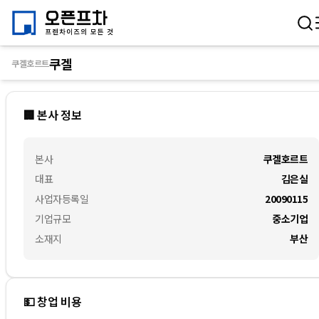
쿠겔
쿠겔호르트
🏢 본사 정보
본사
쿠겔호르트
대표
김은실
사업자등록일
20090115
기업규모
중소기업
소재지
부산
💵 창업 비용