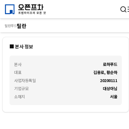
틸란
틸란푸드
🏢 본사 정보
본사
로하푸드
대표
김용로, 황순하
사업자등록일
20200111
기업규모
대상아님
소재지
서울