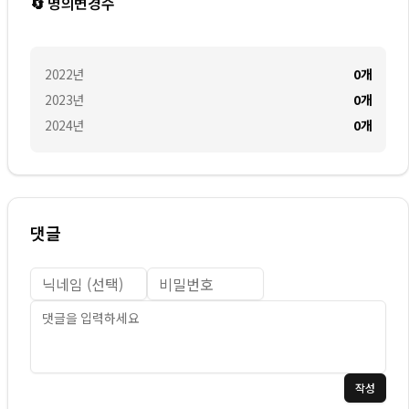
🔄 명의변경수
2022
년
0
개
2023
년
0
개
2024
년
0
개
댓글
작성