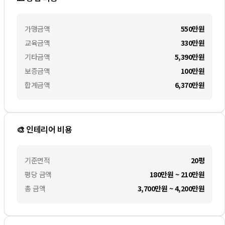
가맹금액
550만
원
교육금액
330만
원
기타금액
5,390만
원
보증금액
100만
원
합계금액
6,370만
원
🎨 인테리어 비용
기준면적
20평
평당 금액
180만원 ~ 210만원
총 금액
3,700만원 ~ 4,200만원