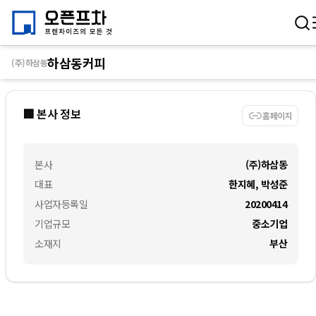
하삼동커피
(주)하삼동
🏢 본사 정보
홈페이지
본사
(주)하삼동
대표
한지혜, 박성준
사업자등록일
20200414
기업규모
중소기업
소재지
부산