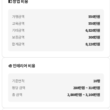
💵 창업 비용
가맹금액
550만
원
교육금액
550만
원
기타금액
6,820만
원
보증금액
300만
원
합계금액
8,220만
원
🎨 인테리어 비용
기준면적
10평
평당 금액
280만원 ~ 310만원
총 금액
2,800만원 ~ 3,100만원